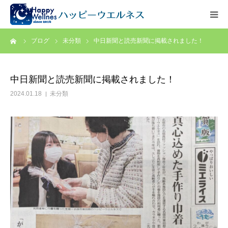
ーム
ブログ
未分類
中日新聞と読売新聞に掲載されました！
ホーム
代表のご挨拶
中日新聞と読売新聞に掲載されました！
2024.01.18
未分類
お問い合わせ
【求人情報】ケアマネジャー
アクセス